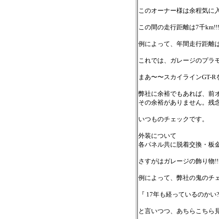
このオーナー様は余程気に入
この間の走行距離は7千km!!
例によって、年間走行距離はア
これでは、ガレージのプラモ
まあ〜〜スカイラインGT-R
弊社に余裕でもあれば、前
その余裕がありません。残
いつものチェックです。
外装について
各パネル共に脱着交換・板
さすがはガレージの飾り物!!
例によって、弊社の鬼のチ
『 17年も経っているのかい
と言いつつ、あちらこちら