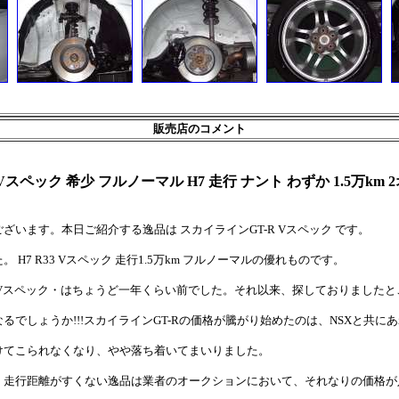
販売店のコメント
Vスペック 希少 フルノーマル H7 走行 ナント わずか 1.5万km
ざいます。本日ご紹介する逸品は スカイラインGT-R Vスペック です。
H7 R33 Vスペック 走行1.5万km フルノーマルの優れものです。
3 Vスペック・はちょうど一年くらい前でした。それ以来、探しておりました
るでしょうか!!!スカイラインGT-Rの価格が騰がり始めたのは、NSXと共に
けてこられなくなり、やや落ち着いてまいりました。
、走行距離がすくない逸品は業者のオークションにおいて、それなりの価格が