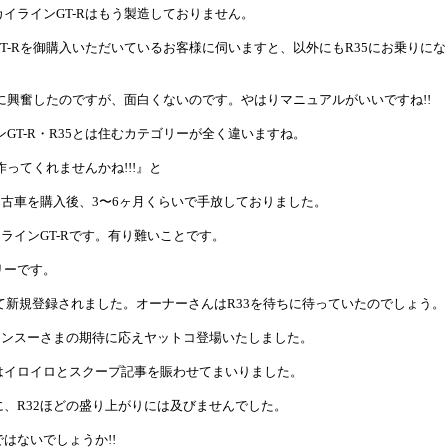
イラインGT-Rはもう製造しておりません。
T-Rを御購入いただいているお客様に伺いますと、以外にもR35にお乗りに
に興奮したのですが、面白くないのです。やはりマニュアルがいいですね!!
ンGT-R・R35とは住むカテゴリーが全く違いますね。
作ってくれませんかね!!!』と
古車を購入後、3〜6ヶ月くらいで手放しておりました。
ラインGT-Rです。有り難いことです。
リーです。
にて新規登録されました。オーナーさんはR33を待ちに待っていたのでしょう。
、エンスーさまの期待に応えヤットコ登場いたしました。
はイロイロとスクープ記事を賑わせてまいりました。
、R32ほどの盛り上がりには及びませんでした。
はないでしょうか!!