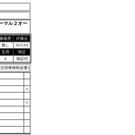
ーマル２オー
修復歴
評価点
無し
AU5AA
定員
保証
4
保証付
：次回車検時必要)
○
○