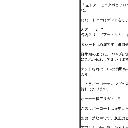
『 左ドアーにエクボとフロ
ね。
ただ、ドアーはデントをし
内装について
各内張り、ドアートリム、
各シートも綺麗です!!!御
御承知のように、R33の初
にこれが伝わってまいりま
ナントなれば、H7の初期も
ます。
このラバーコーティングの表
持しております。
オーナー様アリガトウ!!!!
このラバーコートは途中か
勿論、禁煙車です。灰皿は
下回りも、特に気になるよう