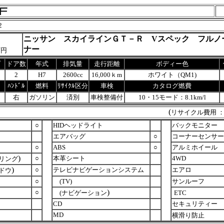
2
ニッサン スカイラインＧＴ－Ｒ Vスペック フルノ
ナー
万円
プ
ドア数
年式
排気量
走行距離
ボディー色
2
H7
2600cc
16,000ｋm
ホワイト（QM1)
ﾊﾝﾄﾞﾙ
燃料
ﾘｻｲｸﾙ区分
車検
カタログ燃費
右
ガソリン
済別
車検整備付
10・15モード：8.1km/l
(
リサイクル費用 
○
HIDヘッドライト
バックモニター
エアバッグ
○
コーナーセンサー
○
ABS
○
アルミホイール
)
○
本革シート
4WD
リング
)
○
テレビナビゲーションシステム
エアロ
ドウ
○
(TV)
サンルーフ
)
○
(ナビゲーション
ETC
CD
セキュリティー
MD
横滑り防止