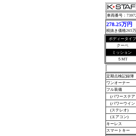
車両番号
：7397
278.25万円
税抜き価格265
ボディータイ
クーペ
ミッション
５MT
定期点検記録簿
ワンオーナー
フル装備
(パワーステア
(パワーウイン
(ステレオ)
(エアコン)
キーレス
スマートキー