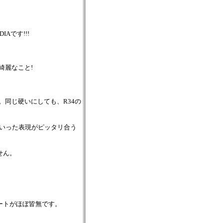
IAです!!!
綺麗なこと!
。同じ硬いにしても、R34の
といった表現がピッタリ合う
せん。
ートがほぼ皆無です。