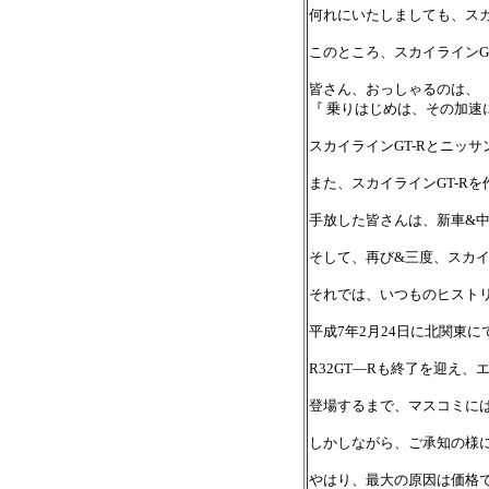
何れにいたしましても、スカ
このところ、スカイラインG
皆さん、おっしゃるのは、
『 乗りはじめは、その加速
スカイラインGT-Rとニッサ
また、スカイラインGT-Rを
手放した皆さんは、新車&中
そして、再び&三度、スカイ
それでは、いつものヒスト
平成7年2月24日に北関東
R32GT—Rも終了を迎え
登場するまで、マスコミに
しかしながら、ご承知の様に
やはり、最大の原因は価格で