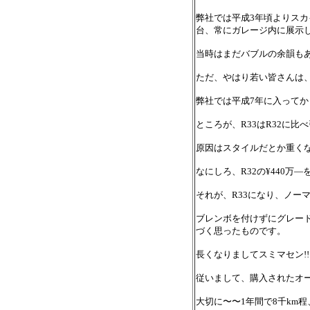
弊社では平成3年頃よりスカ
台、常にガレージ内に展示
当時はまだバブルの余韻も
ただ、やはり若い皆さんは、
弊社では平成7年に入ってか
ところが、R33はR32に
原因はスタイルだとか重く
なにしろ、R32の¥440
それが、R33になり、ノー
ブレンボを付けずにグレー
づく思ったものです。
長くなりましてスミマセン!!
従いまして、購入されたオ
大切に〜〜1年間で8千km