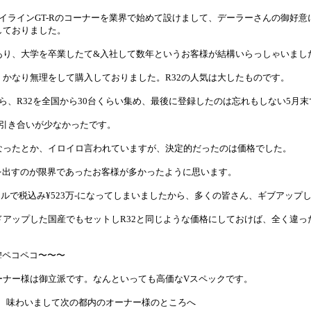
イラインGT-Rのコーナーを業界で始めて設けまして、デーラーさんの御好意
しておりました。
あり、大学を卒業したて&入社して数年というお客様が結構いらっしゃいまし
かなり無理をして購入しておりました。R32の人気は大したものです。
ら、R32を全国から30台くらい集め、最後に登録したのは忘れもしない5月末
比べ引き合いが少なかったです。
なったとか、イロイロ言われていますが、決定的だったのは価格でした。
万—を出すのが限界であったお客様が多かったように思います。
マルで税込み¥523万-になってしまいましたから、多くの皆さん、ギブアップ
ドアップした国産でもセットしR32と同じような価格にしておけば、全く違っ
!ペコペコ〜〜〜
ーナー様は御立派です。なんといっても高価なVスペックです。
程、味わいまして次の都内のオーナー様のところへ