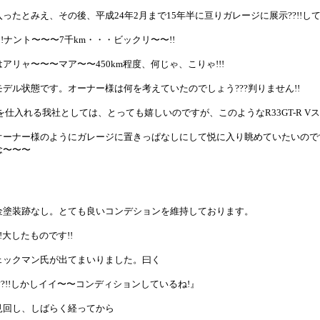
ったとみえ、その後、平成24年2月まで15年半に亘りガレージに展示??!!し
!!ナント〜〜〜7千km・・・ビックリ〜〜!!
リャ〜〜〜マア〜〜450km程度、何じゃ、こりゃ!!!
デル状態です。オーナー様は何を考えていたのでしょう???判りません!!
を仕入れる我社としては、とっても嬉しいのですが、このようなR33GT-R Vス
オーナー様のようにガレージに置きっぱなしにして悦に入り眺めていたいので
念〜〜〜
金塗装跡なし。とても良いコンデションを維持しております。
!大したものです!!
ェックマン氏が出てまいりました。曰く
??!!しかしイイ〜〜コンディションしているね!』
見回し、しばらく経ってから