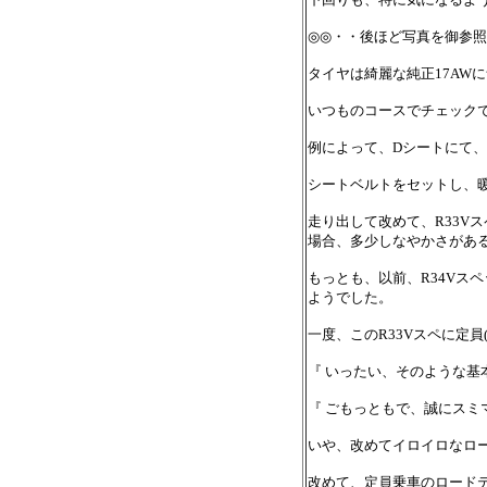
◎◎・・後ほど写真を御参照下
タイヤは綺麗な純正17AWにナント!
いつものコースでチェック
例によって、Dシートにて、
シートベルトをセットし、
走り出して改めて、R33V
場合、多少しなやかさがあ
もっとも、以前、R34Vス
ようでした。
一度、このR33Vスペに定
『 いったい、そのような基
『 ごもっともで、誠にスミ
いや、改めてイロイロなロー
改めて、定員乗車のロードテ